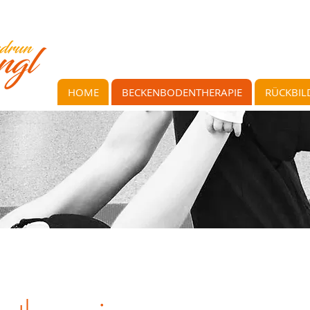
HOME
BECKENBODENTHERAPIE
RÜCKBI