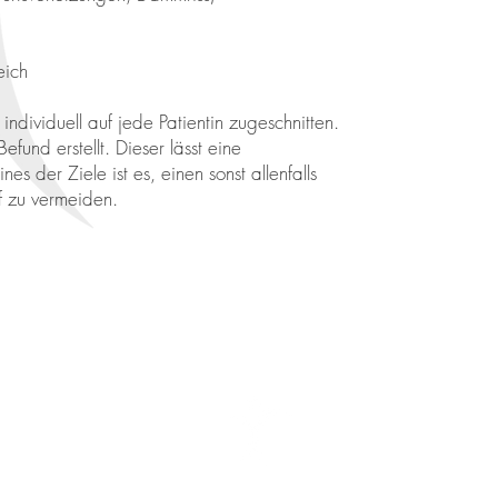
eich
dividuell auf jede Patientin zugeschnitten.
fund erstellt. Dieser lässt eine
es der Ziele ist es, einen sonst allenfalls
f zu vermeiden.
 Beckenbodentherapie, Physiotherapie | Hubergutstraße 4a, 4400 St. Ulrich b